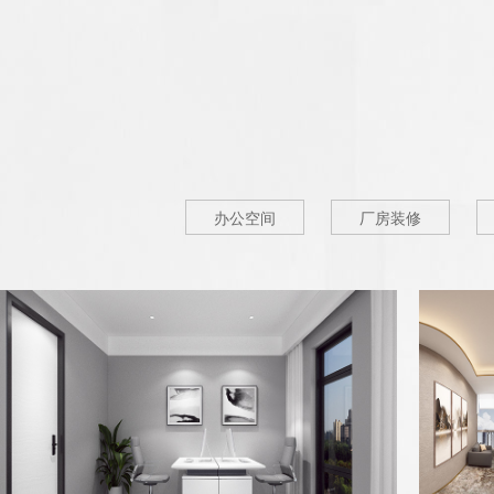
办公空间
厂房装修