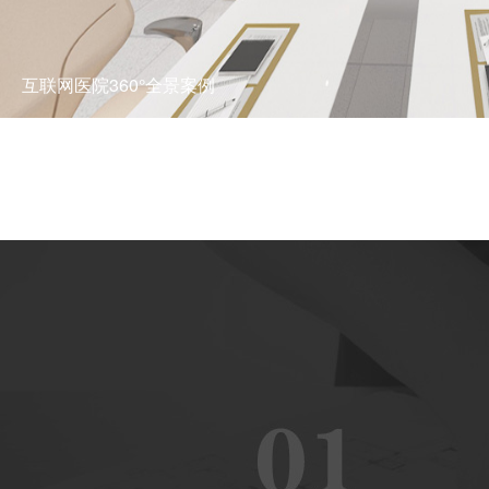
互联网医院360°全景案例