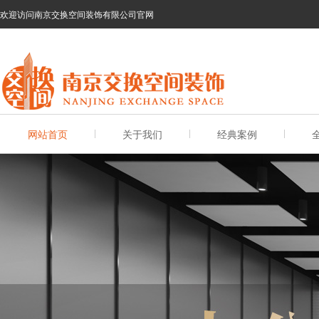
欢迎访问南京交换空间装饰有限公司官网
网站首页
关于我们
经典案例