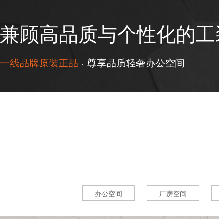
兼顾高品质与个性化的工
一线品牌原装正品
· 尊享品质轻奢办公空间
办公空间
厂房空间