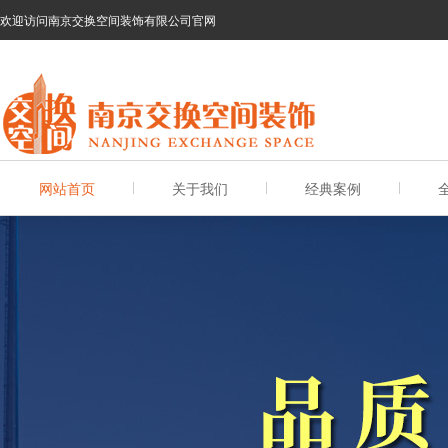
欢迎访问南京交换空间装饰有限公司官网
网站首页
关于我们
经典案例