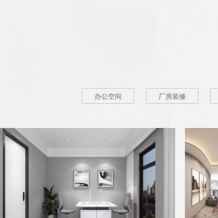
办公空间
厂房装修